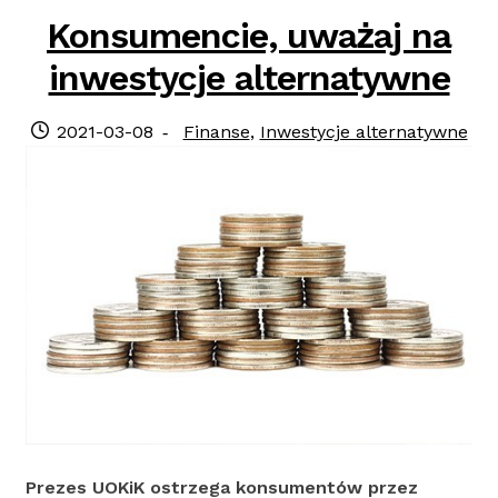
Konsumencie, uważaj na
inwestycje alternatywne
Posted
Categories:
2021-03-08
Finanse
,
Inwestycje alternatywne
on
Prezes UOKiK ostrzega konsumentów przez