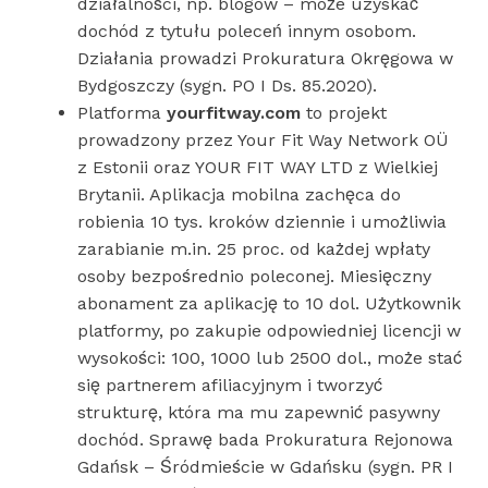
działalności, np. blogów – może uzyskać
dochód z tytułu poleceń innym osobom.
Działania prowadzi Prokuratura Okręgowa w
Bydgoszczy (sygn. PO I Ds. 85.2020).
Platforma
yourfitway.com
to projekt
prowadzony przez Your Fit Way Network OÜ
z Estonii oraz YOUR FIT WAY LTD z Wielkiej
Brytanii. Aplikacja mobilna zachęca do
robienia 10 tys. kroków dziennie i umożliwia
zarabianie m.in. 25 proc. od każdej wpłaty
osoby bezpośrednio poleconej. Miesięczny
abonament za aplikację to 10 dol. Użytkownik
platformy, po zakupie odpowiedniej licencji w
wysokości: 100, 1000 lub 2500 dol., może stać
się partnerem afiliacyjnym i tworzyć
strukturę, która ma mu zapewnić pasywny
dochód. Sprawę bada Prokuratura Rejonowa
Gdańsk – Śródmieście w Gdańsku (sygn. PR I