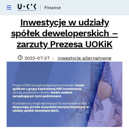
Skip
Skip
M
e
to
to
Nieautoryzowane transakcje
Inwestycje w udziały
n
navigation
content
u
spółek deweloperskich –
Kredyty hipoteczne
zarzuty Prezesa UOKiK
Kredyty konsumenckie
Posted
Category:
2022-07-27
Inwestycje alternatywne
Obligacje
on
Inwestycje alternatywne
FAQ