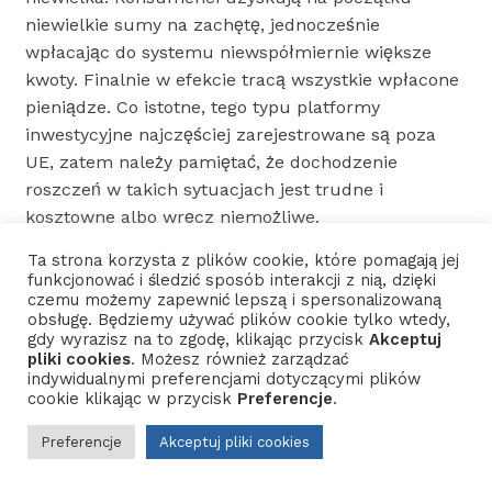
niewielkie sumy na zachętę, jednocześnie
wpłacając do systemu niewspółmiernie większe
kwoty. Finalnie w efekcie tracą wszystkie wpłacone
pieniądze. Co istotne, tego typu platformy
inwestycyjne najczęściej zarejestrowane są poza
UE, zatem należy pamiętać, że dochodzenie
roszczeń w takich sytuacjach jest trudne i
kosztowne albo wręcz niemożliwe.
Jak się ustrzec przed ryzykiem?
Ta strona korzysta z plików cookie, które pomagają jej
Oto kilka porad:
funkcjonować i śledzić sposób interakcji z nią, dzięki
czemu możemy zapewnić lepszą i spersonalizowaną
obsługę. Będziemy używać plików cookie tylko wtedy,
Nie wierz w szybki, pewny i wysoki zysk bez
gdy wyrazisz na to zgodę, klikając przycisk
Akceptuj
ryzyka!
pliki cookies
. Możesz również zarządzać
Im większy obiecywany zysk, tym większe
indywidualnymi preferencjami dotyczącymi plików
cookie klikając w przycisk
Preferencje
.
ryzyko!
Dokładnie sprawdzaj oferty, zwłaszcza
Preferencje
Akceptuj pliki cookies
uważaj na wszelkiego rodzaju „nowości”
pochodzące od nieznanych ci osób czy