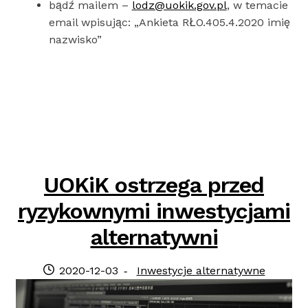
bądź mailem –
lodz@uokik.gov.pl
, w temacie
email wpisując: „Ankieta RŁO.405.4.2020 imię
nazwisko”
UOKiK ostrzega przed
ryzykownymi inwestycjami
alternatywni
Posted
Category:
2020-12-03
Inwestycje alternatywne
on