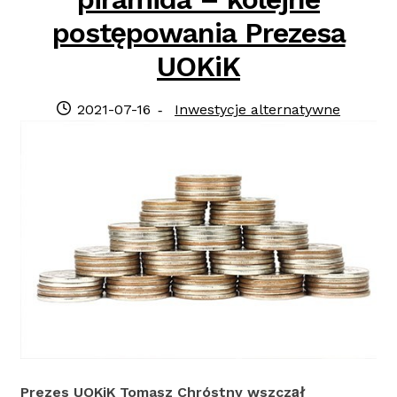
postępowania Prezesa
UOKiK
Posted
Category:
2021-07-16
Inwestycje alternatywne
on
Prezes UOKiK Tomasz Chróstny wszczął