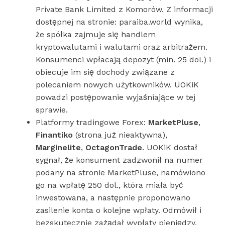
Private Bank Limited z Komorów. Z informacji
dostępnej na stronie: paraiba.world wynika,
że spółka zajmuje się handlem
kryptowalutami i walutami oraz arbitrażem.
Konsumenci wpłacają depozyt (min. 25 dol.) i
obiecuje im się dochody związane z
polecaniem nowych użytkowników. UOKiK
powadzi postępowanie wyjaśniające w tej
sprawie.
Platformy tradingowe Forex:
MarketPluse
,
Finantiko
(strona już nieaktywna),
Marginelite
,
OctagonTrade
. UOKiK dostał
sygnał, że konsument zadzwonił na numer
podany na stronie MarketPluse, namówiono
go na wpłatę 250 dol., która miała być
inwestowana, a następnie proponowano
zasilenie konta o kolejne wpłaty. Odmówił i
bezskutecznie zażądał wypłaty pieniędzy.