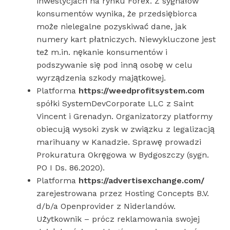
inwestycjach na rynku Forex. Z sygnałów
konsumentów wynika, że przedsiębiorca
może nielegalne pozyskiwać dane, jak
numery kart płatniczych. Niewykluczone jest
też m.in. nękanie konsumentów i
podszywanie się pod inną osobę w celu
wyrządzenia szkody majątkowej.
Platforma
https://weedprofitsystem.com
spółki SystemDevCorporate LLC z Saint
Vincent i Grenadyn. Organizatorzy platformy
obiecują wysoki zysk w związku z legalizacją
marihuany w Kanadzie. Sprawę prowadzi
Prokuratura Okręgowa w Bydgoszczy (sygn.
PO I Ds. 86.2020).
Platforma
https://advertisexchange.com/
zarejestrowana przez Hosting Concepts B.V.
d/b/a Openprovider z Niderlandów.
Użytkownik – prócz reklamowania swojej