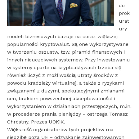
do
prok
urat
ury
modeli biznesowych bazuje na coraz większej
popularności kryptowalut. Są one wykorzystywane
w tworzeniu oszustw, tzw. piramid finansowych i
innych nieuczciwych systemów. Przy inwestowaniu
w systemy oparte na kryptoaktywach trzeba się
również liczyć z możliwością utraty środków z
powodu kradzieży wirtualnej, a także z ryzykami
związanymi z dużymi, spekulacyjnymi zmianami
cen, brakiem powszechnej akceptowalności i
wykorzystaniem w działaniach przestępczych, m.in.
w procederze prania pieniędzy – ostrzega Tomasz
Chróstny, Prezes UOKiK.
Większość organizatorów tych projektów ma
siedzibę poza UE – odzyskanie zainwestowanych