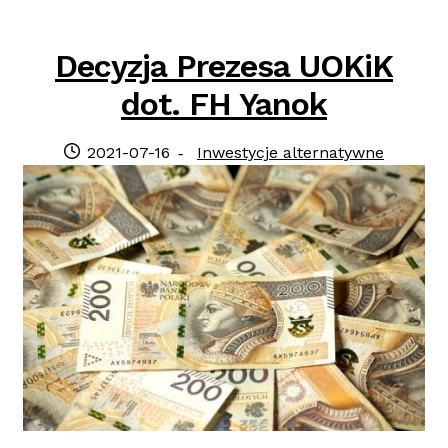
Decyzja Prezesa UOKiK
dot. FH Yanok
Posted
Category:
2021-07-16
Inwestycje alternatywne
on