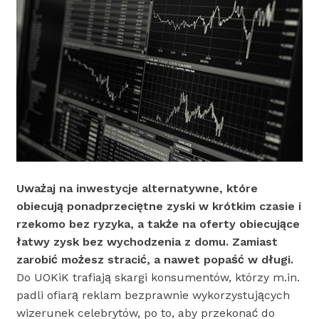
Uważaj na inwestycje alternatywne, które
obiecują ponadprzeciętne zyski w krótkim czasie i
rzekomo bez ryzyka, a także na oferty obiecujące
łatwy zysk bez wychodzenia z domu. Zamiast
zarobić możesz stracić, a nawet popaść w długi.
Do UOKiK trafiają skargi konsumentów, którzy m.in.
padli ofiarą reklam bezprawnie wykorzystujących
wizerunek celebrytów, po to, aby przekonać do