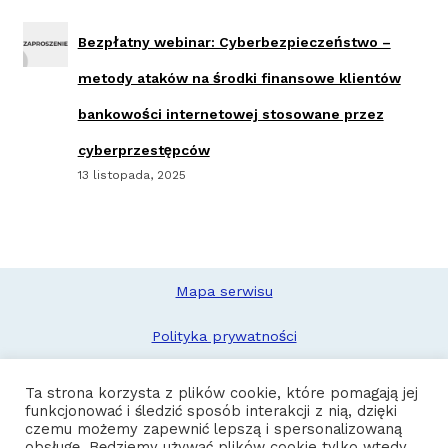
Bezpłatny webinar: Cyberbezpieczeństwo –
metody ataków na środki finansowe klientów
bankowości internetowej stosowane przez
cyberprzestępców
13 listopada, 2025
Mapa serwisu
Polityka prywatności
Deklaracja dostępności
Ta strona korzysta z plików cookie, które pomagają jej
funkcjonować i śledzić sposób interakcji z nią, dzięki
Zgłoś problem
czemu możemy zapewnić lepszą i spersonalizowaną
obsługę. Będziemy używać plików cookie tylko wtedy,