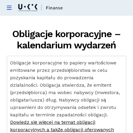
Skip
Skip
M
e
to
to
Nieautoryzowane transakcje
n
navigation
content
u
Obligacje korporacyjne –
Kredyty hipoteczne
kalendarium wydarzeń
Kredyty konsumenckie
Obligacje korporacyjne to papiery wartościowe
Obligacje
emitowane przez przedsiębiorstwa w celu
pozyskania kapitału do prowadzenia
Inwestycje alternatywne
działalności. Obligacja stwierdza, że emitent
(przedsiębiorca) ma wobec nabywcy (inwestora,
FAQ
obligatariusza) dług. Nabywcy obligacji są
uprawnieni do otrzymywania odsetek i zwrotu
kapitału w terminie zapadalności obligacji.
Dowiedz się więcej na temat obligacji
korporacyjnych a także obligacji oferowanych