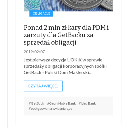
OBLIGACJE
Ponad 2 mln zł kary dla PDM i
zarzuty dla GetBacku za
sprzedaż obligacji
2019/02/07
Jest pierwsza decyzja UOKiK w sprawie
sprzedaży obligacji korporacyjnych spółki
GetBack - Polski Dom Maklerski...
CZYTAJ WIĘCEJ
#GetBack
#Getin Noble Bank
#Idea Bank
#postępowania wyjaśniające