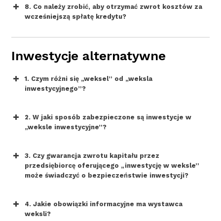
8. Co należy zrobić, aby otrzymać zwrot kosztów za
wcześniejszą spłatę kredytu?
Inwestycje alternatywne
1. Czym różni się „weksel” od „weksla
inwestycyjnego”?
2. W jaki sposób zabezpieczone są inwestycje w
„weksle inwestycyjne”?
3. Czy gwarancja zwrotu kapitału przez
przedsiębiorcę oferującego „inwestycję w weksle”
może świadczyć o bezpieczeństwie inwestycji?
4. Jakie obowiązki informacyjne ma wystawca
weksli?