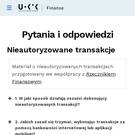
Skip
Skip
M
e
to
to
Nieautoryzowane transakcje
n
navigation
content
u
Pytania i odpowiedzi
Kredyty hipoteczne
Nieautoryzowane transakcje
Kredyty konsumenckie
Materiał o nieautoryzowanych transakcjach
Obligacje
przygotowany we współpracy z
Rzecznikiem
Finansowym
.
Inwestycje alternatywne
1. W jaki sposób działają oszuści dokonujący
FAQ
nieautoryzowanych transakcji?
2. Jakich zasad się trzymać, wykonując transakcje za
pomocą bankowości internetowej lub aplikacji
mobilnej?