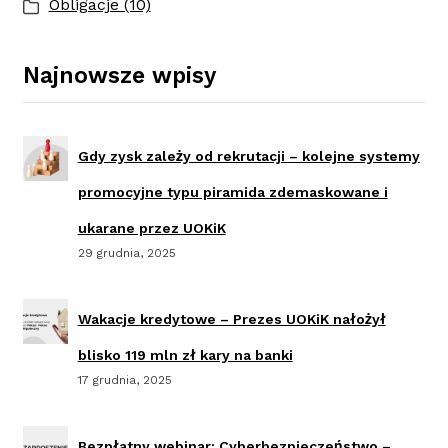
Obligacje (10)
Najnowsze wpisy
Gdy zysk zależy od rekrutacji – kolejne systemy
promocyjne typu piramida zdemaskowane i
ukarane przez UOKiK
29 grudnia, 2025
Wakacje kredytowe – Prezes UOKiK nałożył
blisko 119 mln zł kary na banki
17 grudnia, 2025
Bezpłatny webinar: Cyberbezpieczeństwo –