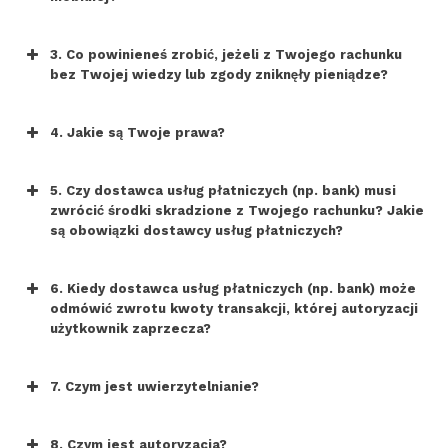
NIGDY NIE PODAWAJ ANI NIE WYSYŁAJ
LOGINU I HASŁA
3. Co powinieneś zrobić, jeżeli z Twojego rachunku
bez Twojej wiedzy lub zgody zniknęły pieniądze?
4. Jakie są Twoje prawa?
NIGDY NIE KLIKAJ W LINKI PRZESŁANE
5. Czy dostawca usług płatniczych (np. bank) musi
sprzedajesz różne przedmioty za
SMS-em
zwrócić środki skradzione z Twojego rachunku? Jakie
pośrednictwem internetu
są obowiązki dostawcy usług płatniczych?
6. Kiedy dostawca usług płatniczych (np. bank) może
odmówić zwrotu kwoty transakcji, której autoryzacji
ROZŁĄCZ SIĘ,
użytkownik zaprzecza?
SAMODZIELNIE ZNAJDŹ NUMER
INFOLINII I POTWIERDŹ, CZY
7. Czym jest uwierzytelnianie?
WYKONYWANO DO CIEBIE TELEFON
NIGDY NIE INSTALUJ OPROGRAMOWANIA
8. Czym jest autoryzacja?