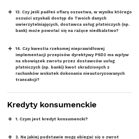
13. Czy jeśli padłeś ofiarą oszustwa, w wyniku którego
oszuści uzyskali dostęp do Twoich danych
uwierzytelniających, dostawca usług płatniczych (np.
bank) może powołać się na rażące niedbalstwo?
14. Czy kwestia rzekomej nieprawidłowej
implementacji przepisów dyrektywy PSD2 ma wpływ
na obowiązek zwrotu przez dostawców usług
płatniczych (np. banki) kwot skradzionych z
rachunków wskutek dokonania nieautoryzowanych
transakcji?
SMS-y
podszywające się np. pod firmy
Kredyty konsumenckie
dostarczające prąd, gaz, media czy
przesyłki
1. Czym jest kredyt konsumencki?
2. Na jakiej podstawie mogę ubiegać się o zwrot