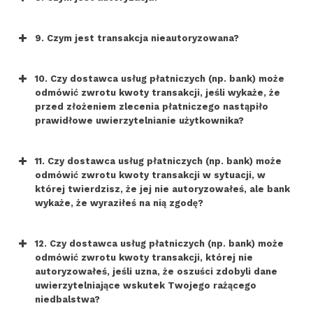
z przesłanych linków
9. Czym jest transakcja nieautoryzowana?
ZAWSZE WERYFIKUJ ADRES STRONY
10. Czy dostawca usług płatniczych (np. bank) może
INTERNETOWEJ, przez którą logujesz
odmówić zwrotu kwoty transakcji, jeśli wykaże, że
się do bankowości elektronicznej
przed złożeniem zlecenia płatniczego nastąpiło
prawidłowe uwierzytelnianie użytkownika?
Telefon od „pracownika banku”
11. Czy dostawca usług płatniczych (np. bank) może
odmówić zwrotu kwoty transakcji w sytuacji, w
której twierdzisz, że jej nie autoryzowałeś, ale bank
wykaże, że wyraziłeś na nią zgodę?
12. Czy dostawca usług płatniczych (np. bank) może
odmówić zwrotu kwoty transakcji, której nie
autoryzowałeś, jeśli uzna, że oszuści zdobyli dane
uwierzytelniające wskutek Twojego rażącego
niedbalstwa?