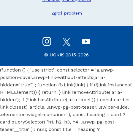
Zgłoś problem
©
UOKiK
2015-2026
(function () { 'use strict'; const selector = 'a.anwp-
position-cover.anwp-link-without-effects[aria-
hidden="true"]'; function fixLink(link) { if (!(link instanceof
HTMLElement)) { return; } link.removeAttribute('aria-
hidden'); if (!link.hasAttribute('aria-label')) { const card =
link.closest( 'article, .anwp-pg-post-teaser, .swiper-slide,
.elementor-widget-container' ); const heading = card ?
card.querySelector( 'h1, h2, h3, h4, .anwp-pg-post-
teaser__title' ) : null; const title = heading ?