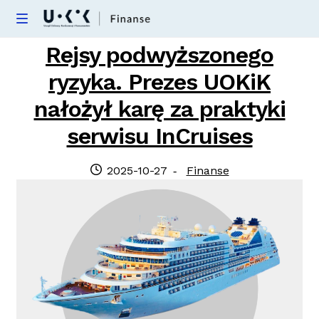
Skip
Skip
M
e
to
to
Nieautoryzowane transakcje
Rejsy podwyższonego
n
navigation
content
u
ryzyka. Prezes UOKiK
Kredyty hipoteczne
nałożył karę za praktyki
Kredyty konsumenckie
serwisu InCruises
Obligacje
Posted
Category:
2025-10-27
Finanse
on
Inwestycje alternatywne
FAQ