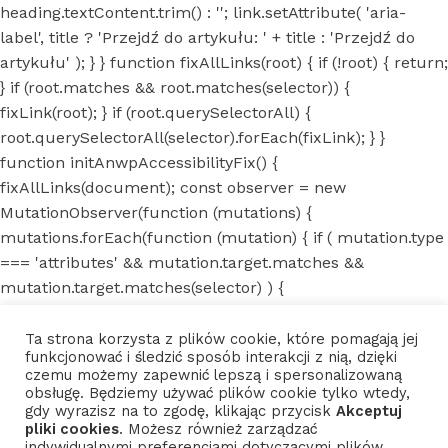
heading.textContent.trim() : ''; link.setAttribute( 'aria-
label', title ? 'Przejdź do artykułu: ' + title : 'Przejdź do
artykułu' ); } } function fixAllLinks(root) { if (!root) { return;
} if (root.matches && root.matches(selector)) {
fixLink(root); } if (root.querySelectorAll) {
root.querySelectorAll(selector).forEach(fixLink); } }
function initAnwpAccessibilityFix() {
fixAllLinks(document); const observer = new
MutationObserver(function (mutations) {
mutations.forEach(function (mutation) { if ( mutation.type
=== 'attributes' && mutation.target.matches &&
mutation.target.matches(selector) ) {
fixLink(mutation.target); }
mutation.addedNodes.forEach(function (node) { if
Ta strona korzysta z plików cookie, które pomagają jej
funkcjonować i śledzić sposób interakcji z nią, dzięki
(node.nodeType === Node.ELEMENT_NODE) {
czemu możemy zapewnić lepszą i spersonalizowaną
fixAllLinks(node); } }); }); });
obsługę. Będziemy używać plików cookie tylko wtedy,
gdy wyrazisz na to zgodę, klikając przycisk
Akceptuj
observer.observe(document.body, { childList: true,
pliki cookies
. Możesz również zarządzać
subtree: true, attributes: true, attributeFilter: ['aria-
indywidualnymi preferencjami dotyczącymi plików