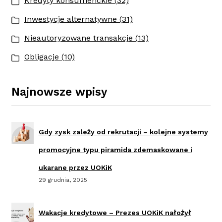
Kredyty konsumenckie (32)
Inwestycje alternatywne (31)
Nieautoryzowane transakcje (13)
Obligacje (10)
Najnowsze wpisy
Gdy zysk zależy od rekrutacji – kolejne systemy
promocyjne typu piramida zdemaskowane i
ukarane przez UOKiK
29 grudnia, 2025
Wakacje kredytowe – Prezes UOKiK nałożył