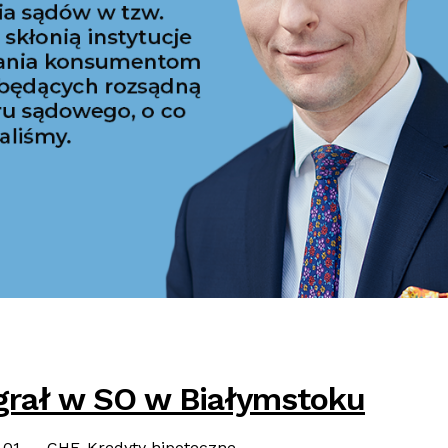
grał w SO w Białymstoku
Categories:
-01
CHF
,
Kredyty hipoteczne