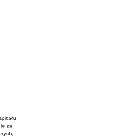
apitału
ie za
onych,