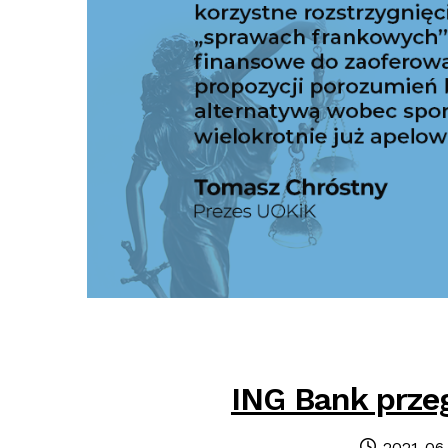
ING Bank prze
Posted
2021-06