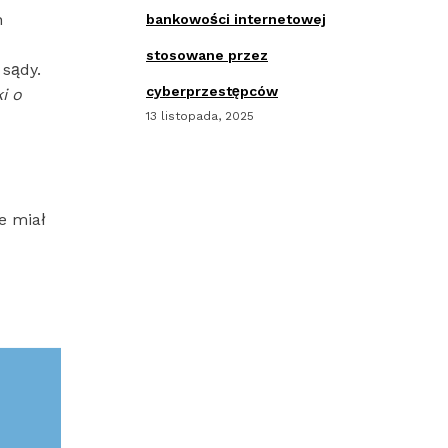
h
bankowości internetowej
stosowane przez
sądy.
cyberprzestępców
i o
13 listopada, 2025
e miał