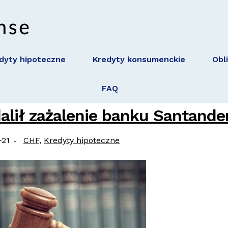
dyty hipoteczne
Kredyty konsumenckie
Obl
FAQ
lił zażalenie banku Santande
Categories:
-21
CHF
,
Kredyty hipoteczne