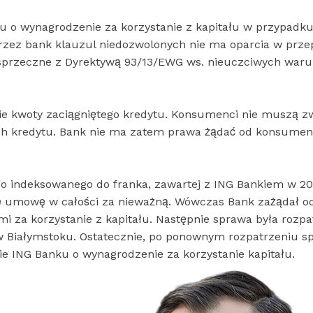
u o wynagrodzenie za korzystanie z kapitału w przypadk
zez bank klauzul niedozwolonych nie ma oparcia w prze
st sprzeczne z Dyrektywą 93/13/EWG ws. nieuczciwych wa
nie kwoty zaciągniętego kredytu. Konsumenci nie muszą z
ach kredytu. Bank nie ma zatem prawa żądać od konsume
 indeksowanego do franka, zawartej z ING Bankiem w 20
ę umowę w całości za nieważną. Wówczas Bank zażądał o
mi za korzystanie z kapitału. Następnie sprawa była rozp
w Białymstoku. Ostatecznie, po ponownym rozpatrzeniu s
ie ING Banku o wynagrodzenie za korzystanie kapitału.