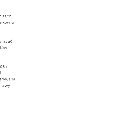
u
pisach
runków w
wracać
ntów
08 r.
d
atrywana
prawy,