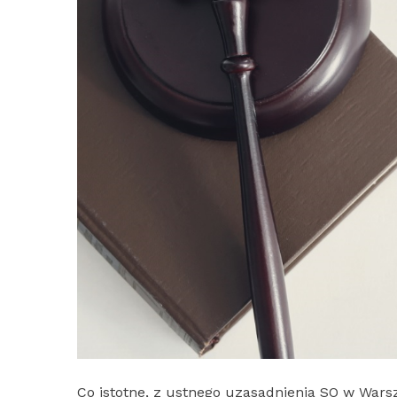
Co istotne, z ustnego uzasadnienia SO w War