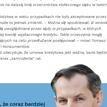
w na dalszą linię orzecznictwa stołecznego sądu w takic
wództwa w wielu przypadkach nie były akceptowane przez 
może to jednak zmienić. –
Można się spodziewać, iż wniosk
dą uwzględniane przez sądy w przypadkach, w których
niej kwotę wypłaconego kredytu. Takie orzeczenia mogą
ających na celu przedłużanie postępowań –
mówi Tomasz
 i Konsumentów.
sąd zdecyduje, że umowa kredytowa jest ważna, bank będzi
kres „zamrożenia” rat.