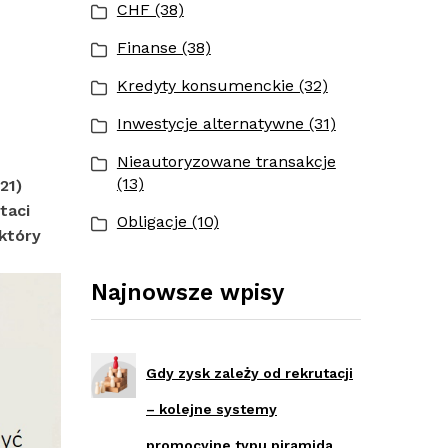
CHF (38)
Finanse (38)
Kredyty konsumenckie (32)
Inwestycje alternatywne (31)
Nieautoryzowane transakcje
(13)
21)
taci
Obligacje (10)
który
Najnowsze wpisy
Gdy zysk zależy od rekrutacji
– kolejne systemy
promocyjne typu piramida