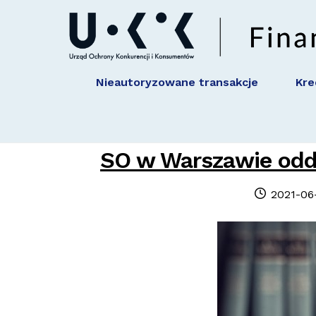
Skip
Skip
to
to
navigation
content
Nieautoryzowane transakcje
Kre
SO w Warszawie odda
Posted
2021-06
on